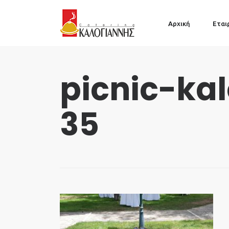
Αρχική
Εται
picnic-ka
35