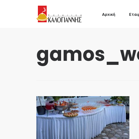
Αρχική
Εται
gamos_we