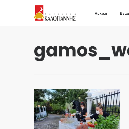
Αρχική
Εται
gamos_we