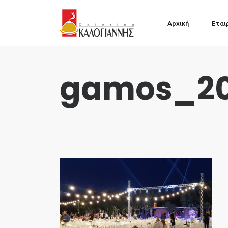
Αρχική
Εται
gamos_20