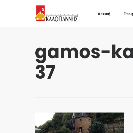
Αρχική
Εται
gamos-kal
37