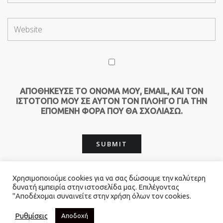
ΑΠΟΘΉΚΕΥΣΕ ΤΟ ΌΝΟΜΆ ΜΟΥ, EMAIL, ΚΑΙ ΤΟΝ
ΙΣΤΌΤΟΠΟ ΜΟΥ ΣΕ ΑΥΤΌΝ ΤΟΝ ΠΛΟΗΓΌ ΓΙΑ ΤΗΝ
ΕΠΌΜΕΝΗ ΦΟΡΆ ΠΟΥ ΘΑ ΣΧΟΛΙΆΣΩ.
Χρησιμοποιούμε cookies για να σας δώσουμε την καλύτερη
δυνατή εμπειρία στην ιστοσελίδα μας. Επιλέγοντας
"Αποδέχομαι συναινείτε στην χρήση όλων τον cookies.
© 2026 Καλογιαννης Catering. All Rights Reserved.
- Powered by
Red Technology
Ρυθμίσεις
Αποδοχή