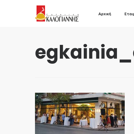
Αρχική
Εται
egkainia_