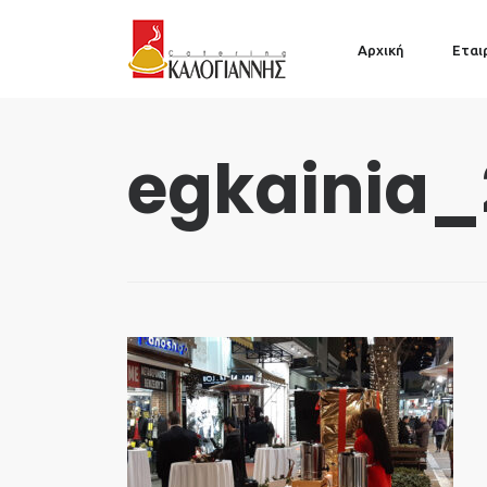
Αρχική
Εται
egkainia_