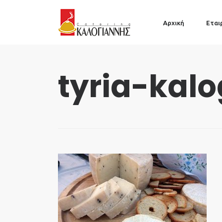
Αρχική
Εται
tyria-kal