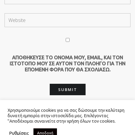
ΑΠΟΘΉΚΕΥΣΕ ΤΟ ΌΝΟΜΆ ΜΟΥ, EMAIL, ΚΑΙ ΤΟΝ
ΙΣΤΌΤΟΠΟ ΜΟΥ ΣΕ ΑΥΤΌΝ ΤΟΝ ΠΛΟΗΓΌ ΓΙΑ ΤΗΝ
ΕΠΌΜΕΝΗ ΦΟΡΆ ΠΟΥ ΘΑ ΣΧΟΛΙΆΣΩ.
Χρησιμοποιούμε cookies για να σας δώσουμε την καλύτερη
δυνατή εμπειρία στην ιστοσελίδα μας. Επιλέγοντας
"Αποδέχομαι συναινείτε στην χρήση όλων τον cookies.
© 2026 Καλογιαννης Catering. All Rights Reserved.
- Powered by
Red Technology
Ρυθμίσεις
Αποδοχή