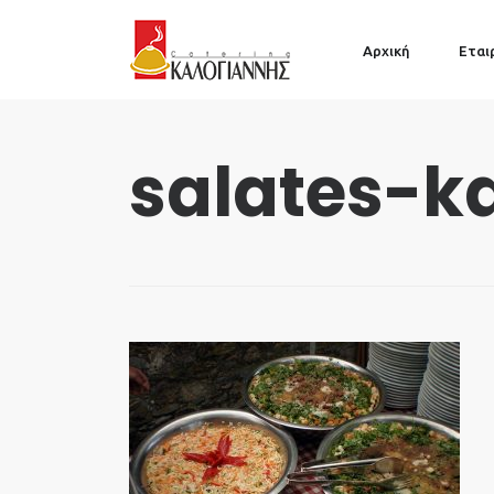
Αρχική
Εται
salates-ka