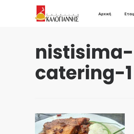
Αρχική
Εται
nistisima
catering-1