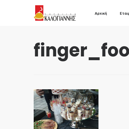
Αρχική
Εται
finger_fo