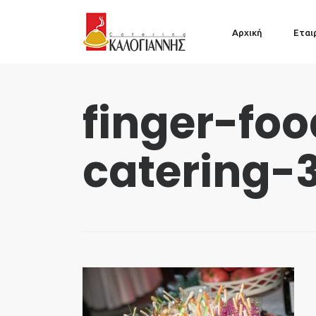
Αρχική
Εται
finger-fo
catering-